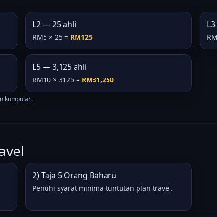
L2 — 25 ahli
L3
RM5 × 25 =
RM125
RM
L5 — 3,125 ahli
RM10 × 3125 =
RM31,250
an kumpulan.
avel
2) Taja 5 Orang Baharu
Penuhi syarat minima tuntutan plan travel.