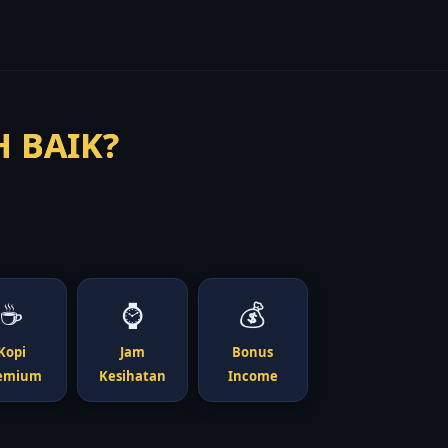
H BAIK?
☕
⌚
💰
Kopi
Jam
Bonus
emium
Kesihatan
Income