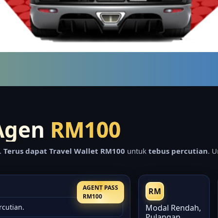
 Agen
RM100
.
Terus dapat Travel Wallet RM100
untuk
tebus percutian
. 
AGENT PASS
RM
RM100
cutian.
Modal Rendah,
Pulangan