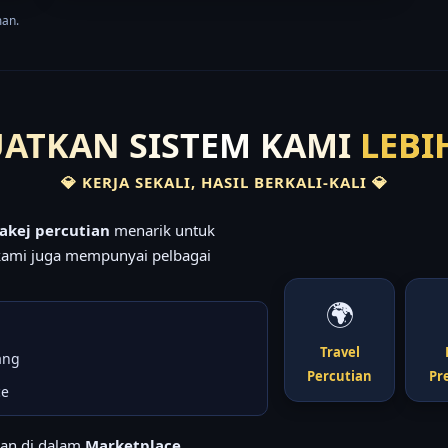
an.
UATKAN SISTEM KAMI
LEBI
💎 KERJA SEKALI, HASIL BERKALI-KALI 💎
akej percutian
menarik untuk
 kami juga mempunyai pelbagai
🌍
Travel
ang
Percutian
Pr
ce
kan di dalam
Marketplace