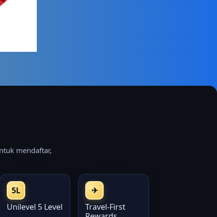
Untuk mendaftar,
5L
✈
Unilevel 5 Level
Travel-First
Rewards