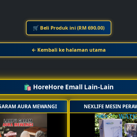
🛒 Beli Produk ini (RM 690.00)
← Kembali ke halaman utama
🛍️ HoreHore Emall Lain-Lain
GARAM AURA MEWANGI
NEXLIFE MESIN PERA