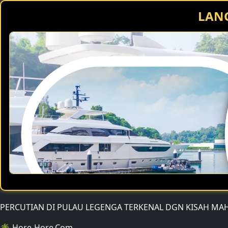
LANG
PERCUTIAN DI PULAU LEGENGA TERKENAL DGN KISAH MA
🌴 Hore-Hore.Com