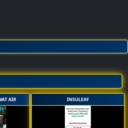
📅 Fri,19,Dec,2025
PERTAMA KALI DI
TERENGGANU- PREVIEW
HORE HORE-11 JANUARY-
JAM 8.30 MLM
TEMUI RAHSIA UMRAH/
MELANCONG SECARA PERCUMA
DAM MENJANA PENDAPATAN 5-6
ANGKA.
PERTAMA KALI DI TERENGGANU.
REBUT LAH PELUNAG INI,DATANG
BERAMAI-RAMAI
CUBUTAN BERTUAH DAN
JAMUAN RINGAN DI SEDIAKAN
WAT AIR
INSULEAF