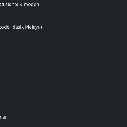
radisional & moden
ode: klasik Melayu)
all