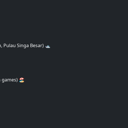
, Pulau Singa Besar) 🛥
ch games) 🏖