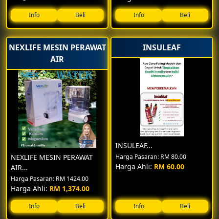
Info
Beli
Info
Beli
NEXLIFE MESIN PERAWAT
INSULEAF
AIR
INSULEAF...
NEXLIFE MESIN PERAWAT
Harga Pasaran: RM 80.00
Harga Ahli:
RM 60.00
AIR...
📅 Fri,19,Dec,2025
Harga Pasaran: RM 1424.00
Harga Ahli:
RM 1,374.00
PERTAMA KALI DI TERENGGANU- PREVIEW HORE
HORE-11 JANUARY- JAM 8.30 MLM
Info
Beli
Info
Beli
TEMUI RAHSIA UMRAH/ MELANCONG SECARA PERCUMA