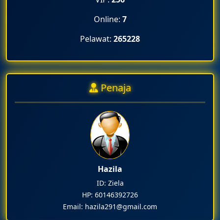
9 JANUARI 2026
Online:
7
2.30 PTG.
Pelawat:
265228
CABUTAN BERTUAN BERNILAI RM700 DAN JAMUAN
RINGAN DISEDIAKAN
Penaja
Hazila
ID: Ziela
HP: 60146392726
Email: hazila291@gmail.com