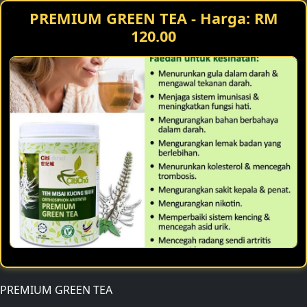
PREMIUM GREEN TEA - Harga: RM
120.00
📅 Tue,20,Jan,2026
HORE HORE PREVIEW-24 JAN 2026-HQ
KETAHUI RAHSIA UMRAH/MELANCONG SECARA PERCUMA
PREMIUM GREEN TEA
SAMBIL MENJANA PENDAPATAN