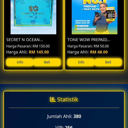
SECRET N OCEAN...
TONE WOW PREPAID...
Harga Pasaran: RM 150.00
Harga Pasaran: RM 50.00
Harga Ahli:
RM 145.00
Harga Ahli:
RM 48.00
Info
Beli
Info
Beli
📅 Thu,18,Dec,2025
PERTAMA KALI DI KELANTAN PREVIEW HORE
HORE-9 JANUARI- 2.30 PTG
PREVIEW HORE HORE DI KELANTAN
Statistik
JANGAN LEPAS KAN PELUANG PENDUDUK KELANTAN
Jumlah Ahli:
380
RAHSIAN MENUNAIKAN UMRAN / MELANCONG SECARA
PERCUMA DAN MENJANA PENDAPATAN 5-6 ANGKA
VIP:
256