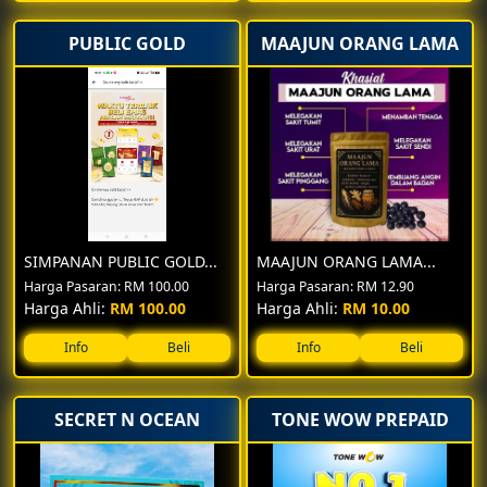
DAM MENJANA PENDAPATAN 5-6 ANGKA.
PERTAMA KALI DI TERENGGANU.
PUBLIC GOLD
MAAJUN ORANG LAMA
REBUT LAH PELUNAG INI,DATANG BERAMAI-RAMAI
CUBUTAN BERTUAH DAN JAMUAN RINGAN DI SEDIAKAN
SIMPANAN PUBLIC GOLD...
MAAJUN ORANG LAMA...
Harga Pasaran: RM 100.00
Harga Pasaran: RM 12.90
Harga Ahli:
RM 100.00
Harga Ahli:
RM 10.00
Info
Beli
Info
Beli
SECRET N OCEAN
TONE WOW PREPAID