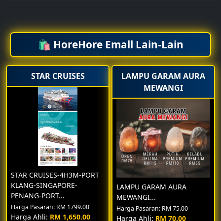
Masa : 10 pagi - 1.00 tengahari
Agenda : Kursus/ Apa yg perlu kita tahu utk jadi Agent
Umrah.
🛍️ HoreHore Emall Lain-Lain
STAR CRUISES
LAMPU GARAM AURA
📅 Tue,23,Dec,2025
MEWANGI
UMRAH PROMOSI JAN 2026-JUN 2026
STAR CRUISES-4H3M-PORT
KLANG-SINGAPORE-
LAMPU GARAM AURA
PENANG-PORT...
MEWANGI...
Harga Pasaran: RM 1799.00
Harga Pasaran: RM 75.00
Harga Ahli:
RM 1,650.00
Harga Ahli:
RM 70.00