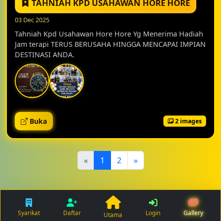
TAHNIAH KPD USAHAWAN HORE HORE
03 Dec 2025
Tahniah Kpd Usahawan Hore Hore Yg Menerima Hadiah
Jam terapi TERUS BERUSAHA HINGGA MENCAPAI IMPIAN
DESTINASI ANDA.
Buka
2 images
«
1
2
»
© 2026 Hore-Hore.Com- Semua Hakcipta Terpelihara.
Syarikat
Daftar
Login
Gallery
Utama