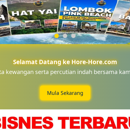
Selamat Datang ke Hore-Hore.com
ta kewangan serta percutian indah bersama kami.
Mula Sekarang