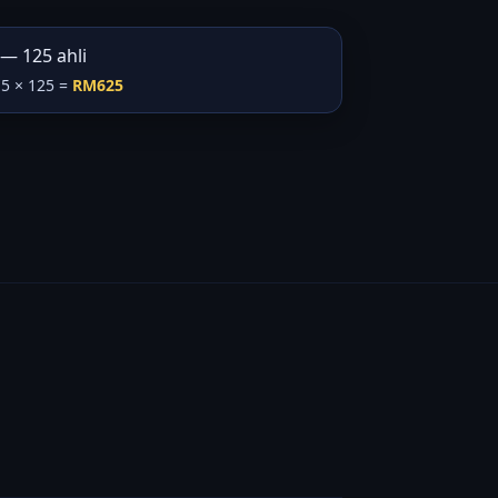
 — 125 ahli
5 × 125 =
RM625