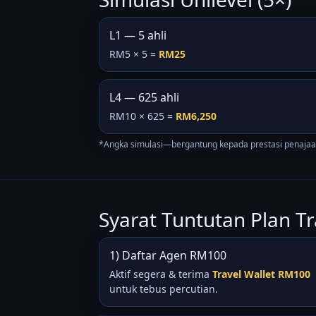
L1 — 5 ahli
RM5 × 5 =
RM25
L4 — 625 ahli
RM10 × 625 =
RM6,250
*Angka simulasi—bergantung kepada prestasi penaja
Syarat Tuntutan Plan Tr
1) Daftar Agen RM100
Aktif segera & terima
Travel Wallet RM100
untuk tebus percutian.